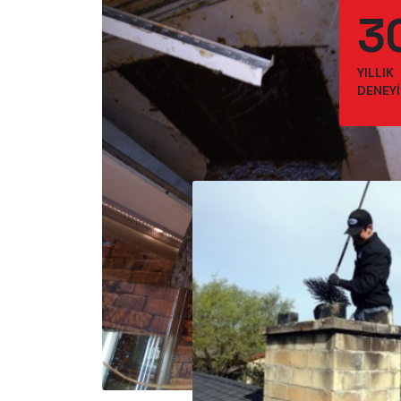
3
YILLIK
DENEY