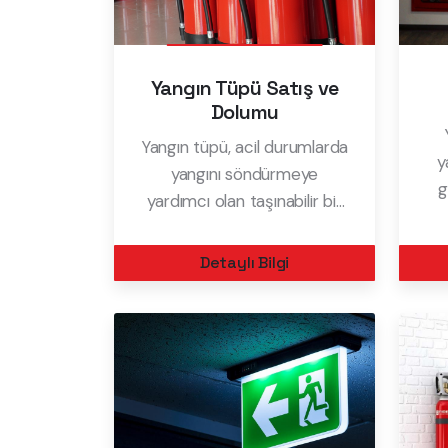
Yangın Tüpü Satış ve
Dolumu
Yangın tüpü, acil durumlarda
y
yangını söndürmeye
g
yardımcı olan taşınabilir bir
yangın söndürme aracıdır.
yan
Her evde, iş yerinde ve
Detaylı Bilgi
araçta bulunması gereken
bu cihaz, yangın anında
ge
hayat kurtarıcı bir rol oynar.
m
Yangın tüpü, yangın başlar
başlamaz anında m