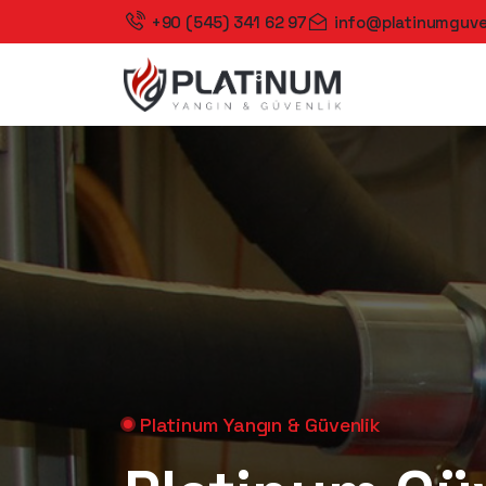
+90 (545) 341 62 97
info@platinumguve
Platinum Yangın & Güvenlik