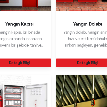
Yangın Kapısı
Yangın Dolabı
Yangın kapısı, bir binada
Yangın dolabı, yangın anı
angın sırasında insanların
hızlı ve etkili müdahal
üvenli bir şekilde tahliye
imkânı sağlayan, genellik
edilmesini sağlamak ve
binalarda yangın güvenli
gının yayılmasını önlemek
için kullanılan ekipmanlar
Detaylı Bilgi
Detaylı Bilgi
için tasarlanmış özel bir
saklandığı özel dolaplardı
kapıdır. Yangın kapıları
Bu dolaplar, yangına kar
nellikle yangına dayanıklı
alınması gereken en öne
alzemelerden yapılır ve
tedbirlerden biridir ve gen
bina güvenliğ