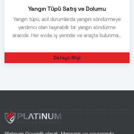
Yangın Tüpü Satış ve Dolumu
Yangın tüpü, acil durumlarda yangını söndürmeye
yardımcı olan taşınabilir bir yangın söndürme
aracıdır. Her evde, iş yerinde ve araçta bulunması
gereken bu cihaz, yangın anında hayat kurtarıcı bir
rol oynar. Yangın tüpü, yangın başlar başlamaz
Detaylı Bilgi
anında m
Platinum Güvenlik olarak, Marmaris ve çevresinde