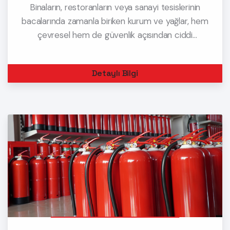
Binaların, restoranların veya sanayi tesislerinin
bacalarında zamanla biriken kurum ve yağlar, hem
çevresel hem de güvenlik açısından ciddi
sorunlara yol açabilir. Peki, bu birikintiler neden
oluşur ve nasıl temizlenir? Gelin, detaylıca
Detaylı Bilgi
inceleyelim.