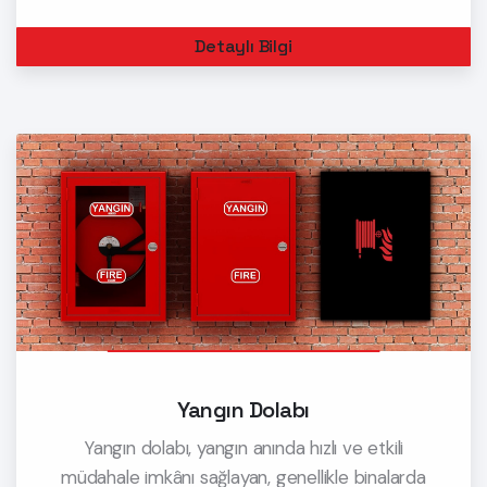
düşmanıdır. İşte tam da bu noktada acil
aydınlatma ve yönlendirme levhaları devreye
Detaylı Bilgi
girer. Acil Aydınla
Yangın Dolabı
Yangın dolabı, yangın anında hızlı ve etkili
müdahale imkânı sağlayan, genellikle binalarda