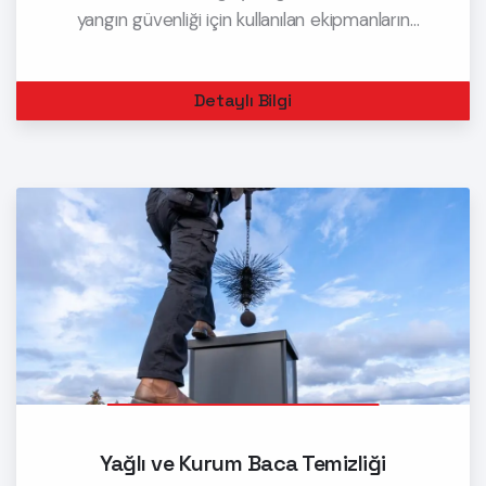
yangın güvenliği için kullanılan ekipmanların
saklandığı özel dolaplardır. Bu dolaplar, yangına
karşı alınması gereken en önemli tedbirlerden
Detaylı Bilgi
biridir ve genelli
Yağlı ve Kurum Baca Temizliği